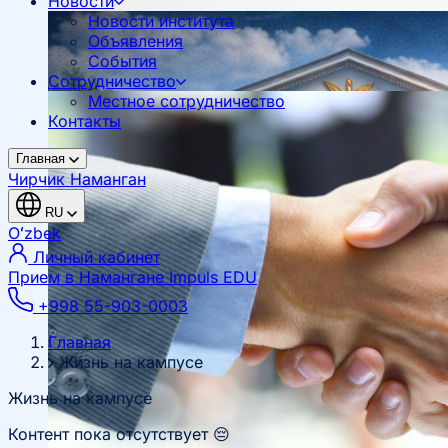
Новости
Новости института
Объявления
События
Сотрудничество
Местное сотрудничество
Контакты
Главная
Чирчик
Наманган
RU
Oʻzbek
Личный кабинет
Прием в Намангане
Impuls EDU
+998 55-903-0003
Главная
Жизнь на кампусе
Жизнь на кампусе
Контент пока отсутствует 😔