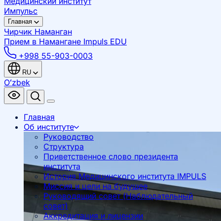
Медицинский институт
Импульс
Главная
Чирчик
Наманган
Прием в Намангане
Impuls EDU
+998 55-903-0003
RU
Oʻzbek
Главная
Об институте
Руководство
Структура
Приветственное слово президента
института
История Медицинского института IMPULS
Миссия и цели на будущее
Руководящий совет (Наблюдательный
совет)
Аккредитация и лицензии