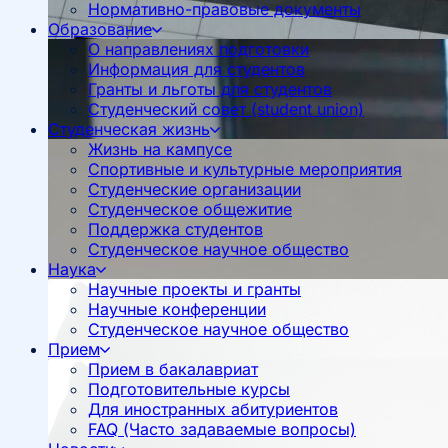
Нормативно-правовые документы
Образование
О направлениях подготовки
Информация для студентов
Гранты и льготы для студентов
Студенческий совет (student union)
Студенческая жизнь
Жизнь на кампусе
Спортивные и культурные мероприятия
Студенческие организации
Студенческое общежитие
Поддержка студентов
Студенческое научное общество
Наука
Научные проекты и гранты
Научные конференции
Студенческое научное общество
Прием
Прием в бакалавриат
Подготовительные курсы
Для иностранных абитуриентов
FAQ (Часто задаваемые вопросы)