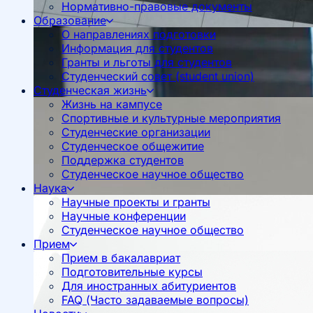
Нормативно-правовые документы
Образование
О направлениях подготовки
Информация для студентов
Гранты и льготы для студентов
Студенческий совет (student union)
Студенческая жизнь
Жизнь на кампусе
Спортивные и культурные мероприятия
Студенческие организации
Студенческое общежитие
Поддержка студентов
Студенческое научное общество
Наука
Научные проекты и гранты
Научные конференции
Студенческое научное общество
Прием
Прием в бакалавриат
Подготовительные курсы
Для иностранных абитуриентов
FAQ (Часто задаваемые вопросы)