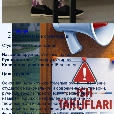
Главная
Студенческие организации
Студенческие организации
Название кружка:
«Умелые руки»
Руководитель:
Дилафруз Умирова
Количество участников:
15 человек
Цель кружка
Основная цель кружка «Умелые руки» — обучение
студенток национальной и современной кулинарии,
ручному труду и практическим ремесленным
навыкам. Кружок направлен на развитие их
творческого и инициативного потенциала,
профессиональную ориентацию, а также
формирование навыков, необходимых для