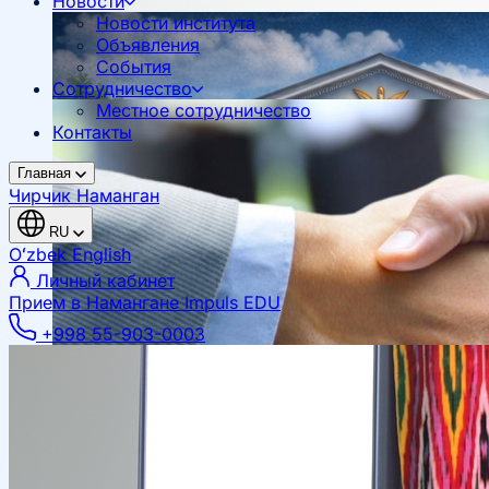
Новости
Новости института
Объявления
События
Сотрудничество
Местное сотрудничество
Контакты
Главная
Чирчик
Наманган
RU
Oʻzbek
English
Личный кабинет
Прием в Намангане
Impuls EDU
+998 55-903-0003