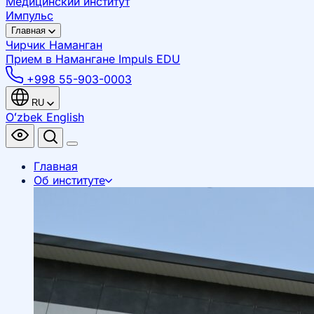
Медицинский институт
Импульс
Главная
Чирчик
Наманган
Прием в Намангане
Impuls EDU
+998 55-903-0003
RU
Oʻzbek
English
Главная
Об институте