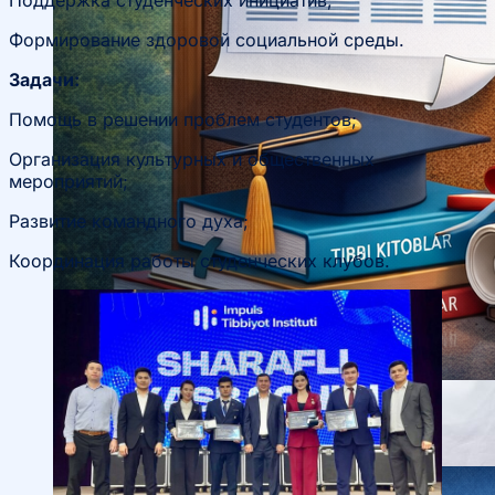
Поддержка студенческих инициатив;
Формирование здоровой социальной среды.
Задачи:
Помощь в решении проблем студентов;
Организация культурных и общественных
мероприятий;
Развитие командного духа;
Координация работы студенческих клубов.
Научные конференции
Объявления
Студенческое научное общество