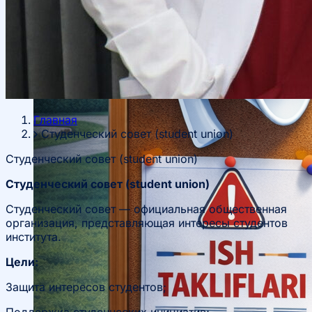
Главная
Студенческий совет (student union)
Студенческий совет (student union)
Студенческий совет (student union)
Студенческий совет — официальная общественная
организация, представляющая интересы студентов
института.
Цели:
Защита интересов студентов;