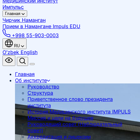
Медицинский институт
Импульс
Главная
Чирчик
Наманган
Прием в Намангане
Impuls EDU
+998 55-903-0003
RU
Oʻzbek
English
Главная
Об институте
Руководство
Структура
Приветственное слово президента
института
История Медицинского института IMPULS
Миссия и цели на будущее
Руководящий совет (Наблюдательный
совет)
Аккредитация и лицензии