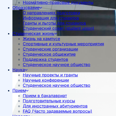
Нормативно-правовые документы
Образование
О направлениях подготовки
Информация для студентов
Гранты и льготы для студентов
Студенческий совет (student union)
Студенческая жизнь
Жизнь на кампусе
Спортивные и культурные мероприятия
Студенческие организации
Студенческое общежитие
Поддержка студентов
Студенческое научное общество
Наука
Научные проекты и гранты
Научные конференции
Студенческое научное общество
Прием
Прием в бакалавриат
Подготовительные курсы
Для иностранных абитуриентов
FAQ (Часто задаваемые вопросы)