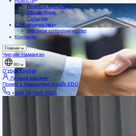
Новости
Новости института
Объявления
События
Сотрудничество
Местное сотрудничество
Контакты
Главная
Чирчик
Наманган
RU
Oʻzbek
English
Личный кабинет
Прием в Намангане
Impuls EDU
+998 55-903-0003