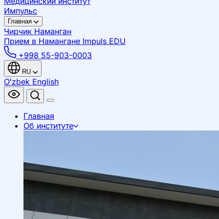
Медицинский институт
Импульс
Главная
Чирчик
Наманган
Прием в Намангане
Impuls EDU
+998 55-903-0003
RU
Oʻzbek
English
Главная
Об институте