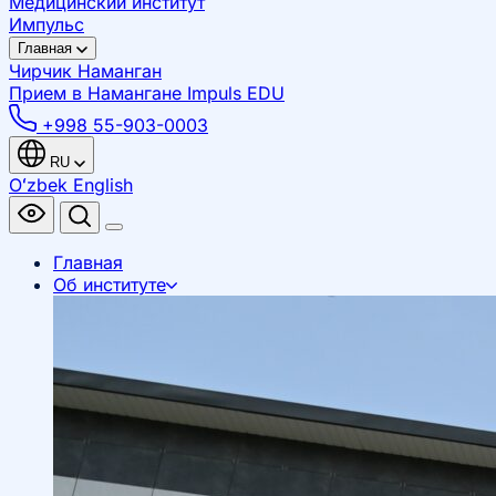
Медицинский институт
Импульс
Главная
Чирчик
Наманган
Прием в Намангане
Impuls EDU
+998 55-903-0003
RU
Oʻzbek
English
Главная
Об институте