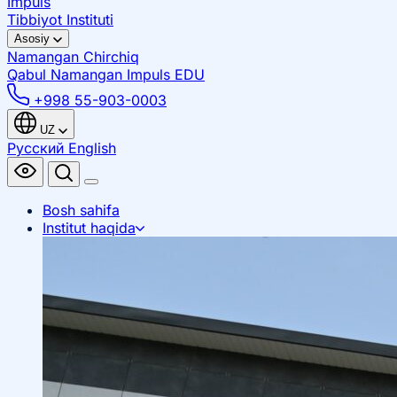
Impuls
Tibbiyot Instituti
Asosiy
Namangan
Chirchiq
Qabul Namangan
Impuls EDU
+998 55-903-0003
UZ
Русский
English
Bosh sahifa
Institut haqida